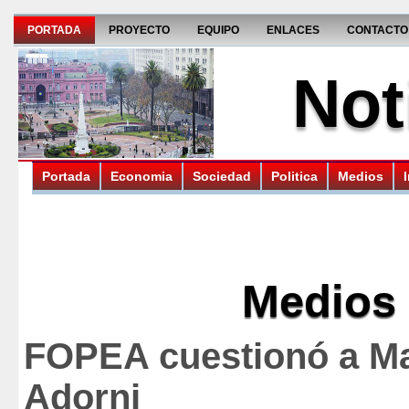
PORTADA
PROYECTO
EQUIPO
ENLACES
CONTACTO
Not
Portada
Economia
Sociedad
Politica
Medios
Medios
FOPEA cuestionó a M
Adorni