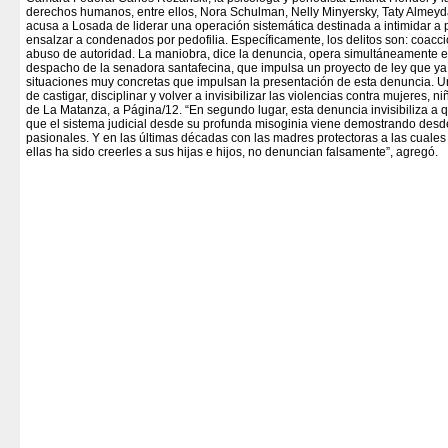
derechos humanos, entre ellos, Nora Schulman, Nelly Minyersky, Taty Almeyda
acusa a Losada de liderar una operación sistemática destinada a intimidar a 
ensalzar a condenados por pedofilia. Específicamente, los delitos son: coacc
abuso de autoridad. La maniobra, dice la denuncia, opera simultáneamente en 
despacho de la senadora santafecina, que impulsa un proyecto de ley que ya
situaciones muy concretas que impulsan la presentación de esta denuncia. Una 
de castigar, disciplinar y volver a invisibilizar las violencias contra mujeres,
de La Matanza, a Página/12. “En segundo lugar, esta denuncia invisibiliza a 
que el sistema judicial desde su profunda misoginia viene demostrando de
pasionales. Y en las últimas décadas con las madres protectoras a las cuales 
ellas ha sido creerles a sus hijas e hijos, no denuncian falsamente”, agregó.