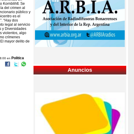
 Kornblihtt. Se
ía del crimen al
ncionario público y
icentro es el
”. “Hay dos
o legal al servicio
os y Diversidades
 violentos, algo
omo crímenes
 El mayor delito de
Politica
08:00 en
Anuncios