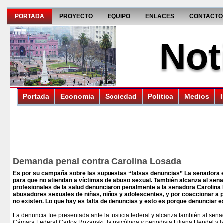
PORTADA
PROYECTO
EQUIPO
ENLACES
CONTACTO
Not
Portada
Economia
Sociedad
Politica
Medios
Demanda penal contra Carolina Losada
Es por su campaña sobre las supuestas “falsas denuncias” La senadora es
para que no atiendan a víctimas de abuso sexual. También alcanza al sena
profesionales de la salud denunciaron penalmente a la senadora Carolina L
abusadores sexuales de niñas, niños y adolescentes, y por coaccionar a p
no existen. Lo que hay es falta de denuncias y esto es porque denunciar e
La denuncia fue presentada ante la justicia federal y alcanza también al se
Cámara Federal Carlos Rozanski, la psicóloga y periodista Liliana Hendel y la