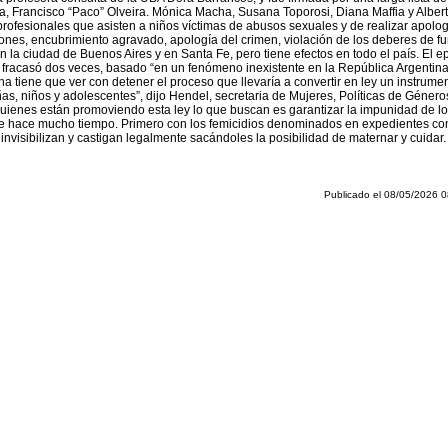
, Francisco “Paco” Olveira. Mónica Macha, Susana Toporosi, Diana Maffia y Alberto
profesionales que asisten a niños víctimas de abusos sexuales y de realizar apolog
iones, encubrimiento agravado, apología del crimen, violación de los deberes de fu
la ciudad de Buenos Aires y en Santa Fe, pero tiene efectos en todo el país. El ep
 fracasó dos veces, basado “en un fenómeno inexistente en la República Argentina
tiene que ver con detener el proceso que llevaría a convertir en ley un instrument
 niñas, niños y adolescentes”, dijo Hendel, secretaria de Mujeres, Políticas de Géner
quienes están promoviendo esta ley lo que buscan es garantizar la impunidad de los
sde hace mucho tiempo. Primero con los femicidios denominados en expedientes c
invisibilizan y castigan legalmente sacándoles la posibilidad de maternar y cuidar.
Publicado el 08/05/2026 