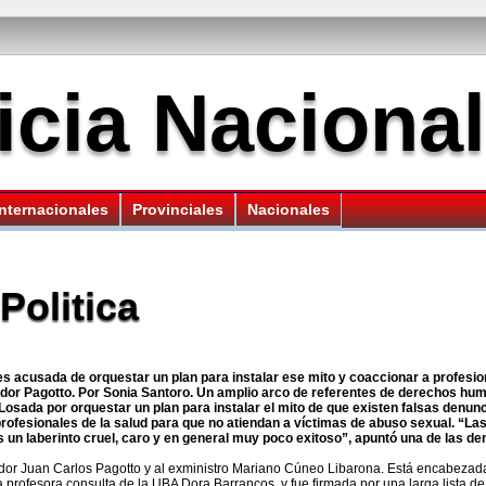
icia Nacional
Internacionales
Provinciales
Nacionales
Politica
 acusada de orquestar un plan para instalar ese mito y coaccionar a profesion
dor Pagotto.
Por Sonia Santoro. Un amplio arco de referentes de derechos huma
osada por orquestar un plan para instalar el mito de que existen falsas denun
rofesionales de la salud para que no atiendan a víctimas de abuso sexual. “La
s un laberinto cruel, caro y en general muy poco exitoso”, apuntó una de las de
nador Juan Carlos Pagotto y al exministro Mariano Cúneo Libarona. Está encabezada
 profesora consulta de la UBA Dora Barrancos, y fue firmada por una larga lista de