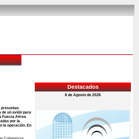
Destacados
8 de Agosto de 2026
r presuntas
a de un avión para
la Fuerza Aérea
radas por la
n la operación. En
que Coherencia