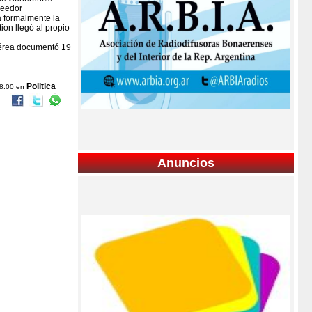
veedor
a formalmente la
ion llegó al propio
 Aérea documentó 19
.
Politica
08:00 en
Anuncios