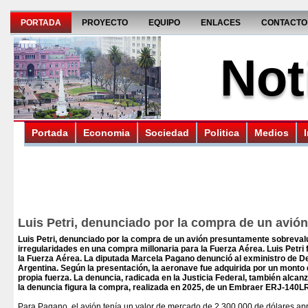
PORTADA
PROYECTO
EQUIPO
ENLACES
CONTACTO
Not
Portada
Economia
Sociedad
Politica
Medios
Luis Petri, denunciado por la compra de un avión
Luis Petri, denunciado por la compra de un avión presuntamente sobreval
irregularidades en una compra millonaria para la Fuerza Aérea.
Luis Petri
la Fuerza Aérea. La diputada Marcela Pagano denunció al exministro de De
Argentina. Según la presentación, la aeronave fue adquirida por un monto 
propia fuerza. La denuncia, radicada en la Justicia Federal, también alcanz
la denuncia figura la compra, realizada en 2025, de un Embraer ERJ-140LR
Para Pagano, el avión tenía un valor de mercado de 2.300.000 de dólares a