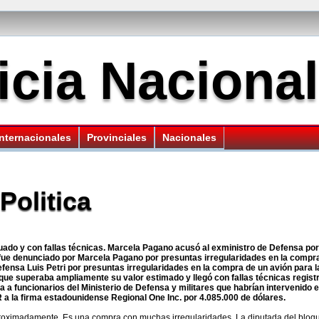
icia Nacional
Internacionales
Provinciales
Nacionales
Politica
uado y con fallas técnicas. Marcela Pagano acusó al exministro de Defensa po
 fue denunciado por Marcela Pagano por presuntas irregularidades en la compr
fensa Luis Petri por presuntas irregularidades en la compra de un avión para 
que superaba ampliamente su valor estimado y llegó con fallas técnicas regist
a a funcionarios del Ministerio de Defensa y militares que habrían intervenido e
 a la firma estadounidense Regional One Inc. por 4.085.000 de dólares.
proximadamente. Es una compra con muchas irregularidades. La diputada del blo