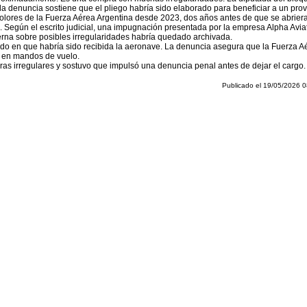
 la denuncia sostiene que el pliego habría sido elaborado para beneficiar a un pro
 colores de la Fuerza Aérea Argentina desde 2023, dos años antes de que se abrier
i. Según el escrito judicial, una impugnación presentada por la empresa Alpha Aviat
terna sobre posibles irregularidades habría quedado archivada.
stado en que habría sido recibida la aeronave. La denuncia asegura que la Fuerza
te en mandos de vuelo.
ras irregulares y sostuvo que impulsó una denuncia penal antes de dejar el cargo
Publicado el 19/05/2026 